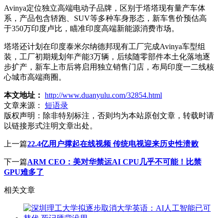
Avinya定位独立高端电动子品牌，区别于塔塔现有量产车体
系，产品包含轿跑、SUV等多种车身形态，新车售价预估高
于350万印度卢比，瞄准印度高端新能源消费市场。
塔塔还计划在印度泰米尔纳德邦现有工厂完成Avinya车型组
装，工厂初期规划年产能3万辆，后续随零部件本土化落地逐
步扩产，新车上市后将启用独立销售门店，布局印度一二线核
心城市高端商圈。
本文地址：
http://www.duanyulu.com/32854.html
文章来源：
短语录
版权声明：
除非特别标注，否则均为本站原创文章，转载时请
以链接形式注明文章出处。
上一篇
22.4亿用户撑起在线视频 传统电视迎来历史性溃败
下一篇
ARM CEO：美对华禁运AI CPU几乎不可能！比禁
GPU难多了
相关文章