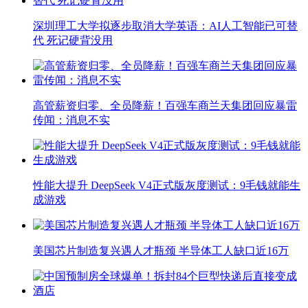
深圳理工大学拟逐步取消大学英语：AI人工智能已可替
代 死记硬背没用
高管薪资归零、全员降薪！百强车商兰天集团回应暴雷
传闻：消息不实
性能大提升 DeepSeek V4正式版灰度测试：9毛钱就能生
成游戏
美国芯片制造复兴遇人才瓶颈 半导体工人缺口近16万