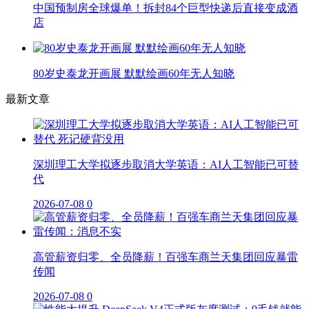
中国预制房全球爆单！拆封84个巨型快递后直接变成酒
店
80岁史泰龙开画展 默默绘画60年无人知晓
最新文章
深圳理工大学拟逐步取消大学英语：AI人工智能已可替
代
2026-07-08
0
高管薪资归零、全员降薪！百强车商兰天集团回应暴雷
传闻
2026-07-08
0