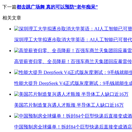
下一篇
都去跳广场舞 真的可以预防“老年痴呆”
相关文章
深圳理工大学拟逐步取消大学英语：AI人工智能已可替代
高管薪资归零、全员降薪！百强车商兰天集团回应暴雷传
性能大提升 DeepSeek V4正式版灰度测试：9毛钱就能生
美国芯片制造复兴遇人才瓶颈 半导体工人缺口近16万
中国预制房全球爆单！拆封84个巨型快递后直接变成酒店