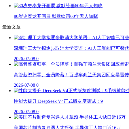
80岁史泰龙开画展 默默绘画60年无人知晓
最新文章
深圳理工大学拟逐步取消大学英语：AI人工智能已可替
2026-07-08
0
高管薪资归零、全员降薪！百强车商兰天集团回应暴雷传
2026-07-08
0
性能大提升 DeepSeek V4正式版灰度测试：9
2026-07-08
0
美国芯片制造复兴遇人才瓶颈 半导体工人缺口近16万