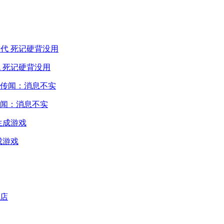
 死记硬背没用
闻：消息不实
成游戏