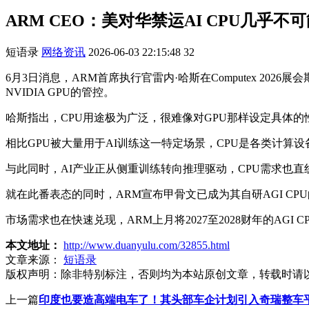
ARM CEO：美对华禁运AI CPU几乎不
短语录
网络资讯
2026-06-03 22:15:48
32
6月3日消息，ARM首席执行官雷内·哈斯在Computex 
NVIDIA GPU的管控。
哈斯指出，CPU用途极为广泛，很难像对GPU那样设定具体的
相比GPU被大量用于AI训练这一特定场景，CPU是各类计算
与此同时，AI产业正从侧重训练转向推理驱动，CPU需求也直线上
就在此番表态的同时，ARM宣布甲骨文已成为其自研AGI CPU
市场需求也在快速兑现，ARM上月将2027至2028财年的AGI
本文地址：
http://www.duanyulu.com/32855.html
文章来源：
短语录
版权声明：
除非特别标注，否则均为本站原创文章，转载时请
上一篇
印度也要造高端电车了！其头部车企计划引入奇瑞整车