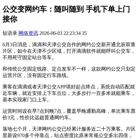
公交变网约车：随叫随到 手机下单上门
接你
短语录
网络资讯
2026-06-03 22:23:34
35
6月3日消息，滴滴和天津公交合作的网约公交新开通北辰双青
片区，如今在天津不少区域，打开滴滴软件就能呼叫公交车，
不用死守固定站台等车。
和传统公交固定线路、定点发车不一样，这款网约公交只划定
运营片区，没有固定行车路线。
乘客在滴滴或者天津公交APP填好起点终点，系统自动匹配就
近车辆，就近安排上下车点位，大多步行一百多米就能乘车，
基本实现家门口上车。
运营时间设在早7点到晚7点，覆盖早晚通勤高峰，单次乘车票
价3元，性价比远超普通网约车。
落地七个月，天津网约公交已经累计服务近二十万乘客。片区
里新设970多个停靠点，站点密度比原来常规公交多出四倍，