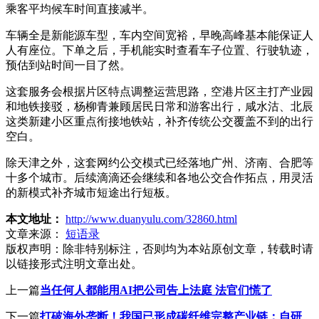
乘客平均候车时间直接减半。
车辆全是新能源车型，车内空间宽裕，早晚高峰基本能保证人
人有座位。下单之后，手机能实时查看车子位置、行驶轨迹，
预估到站时间一目了然。
这套服务会根据片区特点调整运营思路，空港片区主打产业园
和地铁接驳，杨柳青兼顾居民日常和游客出行，咸水沽、北辰
这类新建小区重点衔接地铁站，补齐传统公交覆盖不到的出行
空白。
除天津之外，这套网约公交模式已经落地广州、济南、合肥等
十多个城市。后续滴滴还会继续和各地公交合作拓点，用灵活
的新模式补齐城市短途出行短板。
本文地址：
http://www.duanyulu.com/32860.html
文章来源：
短语录
版权声明：
除非特别标注，否则均为本站原创文章，转载时请
以链接形式注明文章出处。
上一篇
当任何人都能用AI把公司告上法庭 法官们慌了
下一篇
打破海外垄断！我国已形成碳纤维完整产业链：自研