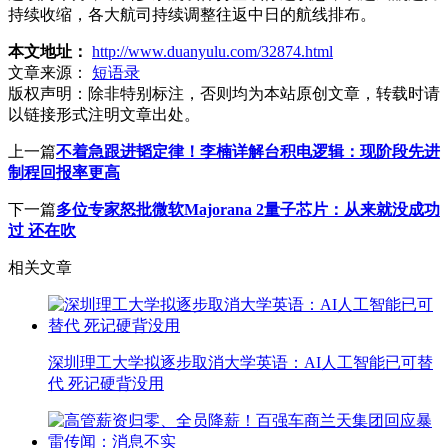
持续收缩，各大航司持续调整往返中日的航线排布。
本文地址：
http://www.duanyulu.com/32874.html
文章来源：
短语录
版权声明：
除非特别标注，否则均为本站原创文章，转载时请
以链接形式注明文章出处。
上一篇
不着急跟进韬定律！李楠详解台积电逻辑：现阶段先进
制程回报率更高
下一篇
多位专家怒批微软Majorana 2量子芯片：从来就没成功
过 还在吹
相关文章
深圳理工大学拟逐步取消大学英语：AI人工智能已可替
代 死记硬背没用