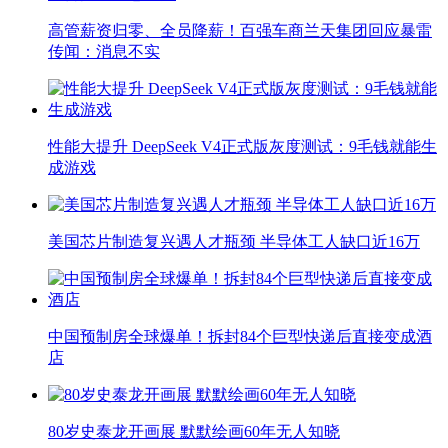
高管薪资归零、全员降薪！百强车商兰天集团回应暴雷
传闻：消息不实
性能大提升 DeepSeek V4正式版灰度测试：9毛钱就能生
成游戏
美国芯片制造复兴遇人才瓶颈 半导体工人缺口近16万
中国预制房全球爆单！拆封84个巨型快递后直接变成酒
店
80岁史泰龙开画展 默默绘画60年无人知晓