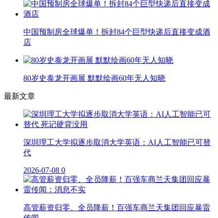
中国预制房全球爆单！拆封84个巨型快递后直接变成酒
店
80岁史泰龙开画展 默默绘画60年无人知晓
最新文章
深圳理工大学拟逐步取消大学英语：AI人工智能已可替
代
2026-07-08
0
高管薪资归零、全员降薪！百强车商兰天集团回应暴雷
传闻