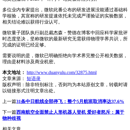
多位业内专家提出，微软此番公布的研发进展没能通过基础科
学核验，其宣称的研发提速依托未完成严谨验证的实验数据，
相关结论难以获得行业认可。
微软量子团队执行副总裁杰森・赞德在博客中回应科学家批评
时态度坚决，坚称微软的最新研究无需获得物理学界共识，所
完成的证明已经足够。
需要说明的是，微软已明确拒绝向学术界完整公开相关数据，
理由是材料涉及商业机密。
本文地址：
http://www.duanyulu.com/32875.html
文章来源：
短语录
版权声明：
除非特别标注，否则均为本站原创文章，转载时请
以链接形式注明文章出处。
上一篇
31条中日航线全部停飞：整个5月航班取消率达37.6%
下一篇
西南航空全面禁止人形机器人登机 爱好者怒斥：属于
物种歧视
相关文章