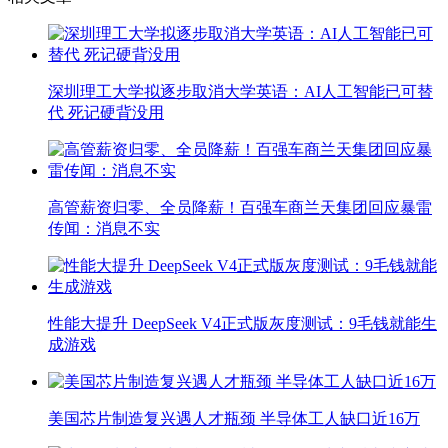
深圳理工大学拟逐步取消大学英语：AI人工智能已可替
代 死记硬背没用
高管薪资归零、全员降薪！百强车商兰天集团回应暴雷
传闻：消息不实
性能大提升 DeepSeek V4正式版灰度测试：9毛钱就能生
成游戏
美国芯片制造复兴遇人才瓶颈 半导体工人缺口近16万