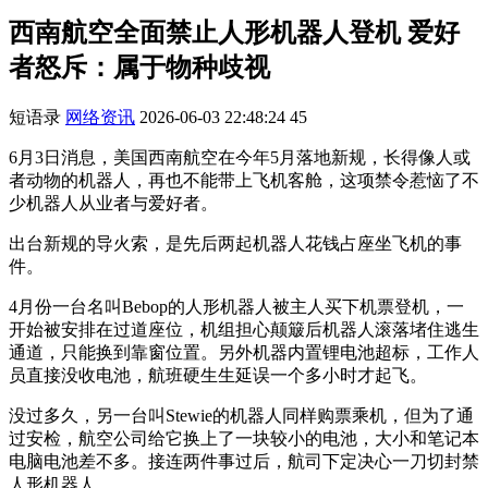
西南航空全面禁止人形机器人登机 爱好
者怒斥：属于物种歧视
短语录
网络资讯
2026-06-03 22:48:24
45
6月3日消息，美国西南航空在今年5月落地新规，长得像人或
者动物的机器人，再也不能带上飞机客舱，这项禁令惹恼了不
少机器人从业者与爱好者。
出台新规的导火索，是先后两起机器人花钱占座坐飞机的事
件。
4月份一台名叫Bebop的人形机器人被主人买下机票登机，一
开始被安排在过道座位，机组担心颠簸后机器人滚落堵住逃生
通道，只能换到靠窗位置。另外机器内置锂电池超标，工作人
员直接没收电池，航班硬生生延误一个多小时才起飞。
没过多久，另一台叫Stewie的机器人同样购票乘机，但为了通
过安检，航空公司给它换上了一块较小的电池，大小和笔记本
电脑电池差不多。接连两件事过后，航司下定决心一刀切封禁
人形机器人。