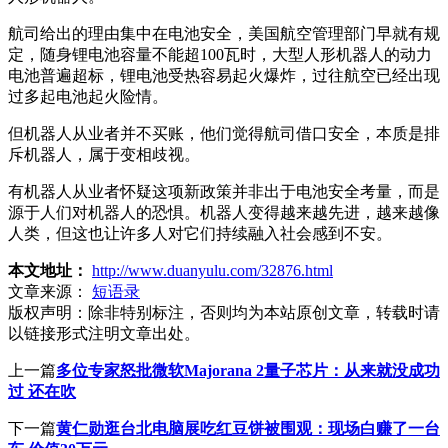
航司给出的理由集中在电池安全，美国航空管理部门早就有规
定，随身锂电池容量不能超100瓦时，大型人形机器人的动力
电池普遍超标，锂电池受热容易起火爆炸，过往航空已经出现
过多起电池起火险情。
但机器人从业者并不买账，他们觉得航司借口安全，本质是排
斥机器人，属于变相歧视。
有机器人从业者怀疑这项新政策并非出于电池安全考量，而是
源于人们对机器人的恐惧。机器人变得越来越先进，越来越像
人类，但这也让许多人对它们持续融入社会感到不安。
本文地址：
http://www.duanyulu.com/32876.html
文章来源：
短语录
版权声明：
除非特别标注，否则均为本站原创文章，转载时请
以链接形式注明文章出处。
上一篇
多位专家怒批微软Majorana 2量子芯片：从来就没成功
过 还在吹
下一篇
黄仁勋逛台北电脑展吃红豆饼被围观：现场白赚了一台