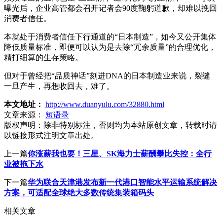
曝光后，企业高管都会召开记者会90度鞠躬道歉，却难以挽回
消费者信任。
本就处于消费者信任下行通道的“日本制造”，如今又公开集体
降低质量标准，即便可以认为是去除“冗余质量”的合理优化，
精打细算的生存策略。
但对于曾经把“品质神话”刻进DNA的日本制造业来说，裂缝
一旦产生，再想收回去，难了。
本文地址：
http://www.duanyulu.com/32880.html
文章来源：
短语录
版权声明：
除非特别标注，否则均为本站原创文章，转载时请
以链接形式注明文章出处。
上一篇
你涨薪我也要！三星、SK海力士薪酬攀比失控：全行
业被拖下水
下一篇
华为联合天津港发布新一代港口智能水平运输系统解决
方案，可适配全球绝大多数传统集装箱码头
相关文章