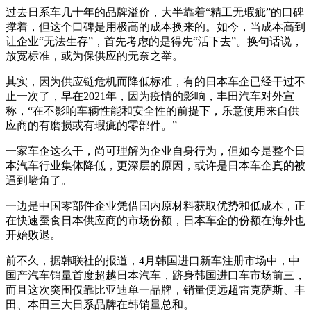
过去日系车几十年的品牌溢价，大半靠着“精工无瑕疵”的口碑
撑着，但这个口碑是用极高的成本换来的。如今，当成本高到
让企业“无法生存”，首先考虑的是得先“活下去”。换句话说，
放宽标准，或为保供应的无奈之举。
其实，因为供应链危机而降低标准，有的日本车企已经干过不
止一次了，早在2021年，因为疫情的影响，丰田汽车对外宣
称，“在不影响车辆性能和安全性的前提下，乐意使用来自供
应商的有磨损或有瑕疵的零部件。”
一家车企这么干，尚可理解为企业自身行为，但如今是整个日
本汽车行业集体降低，更深层的原因，或许是日本车企真的被
逼到墙角了。
一边是中国零部件企业凭借国内原材料获取优势和低成本，正
在快速蚕食日本供应商的市场份额，日本车企的份额在海外也
开始败退。
前不久，据韩联社的报道，4月韩国进口新车注册市场中，中
国产汽车销量首度超越日本汽车，跻身韩国进口车市场前三，
而且这次突围仅靠比亚迪单一品牌，销量便远超雷克萨斯、丰
田、本田三大日系品牌在韩销量总和。