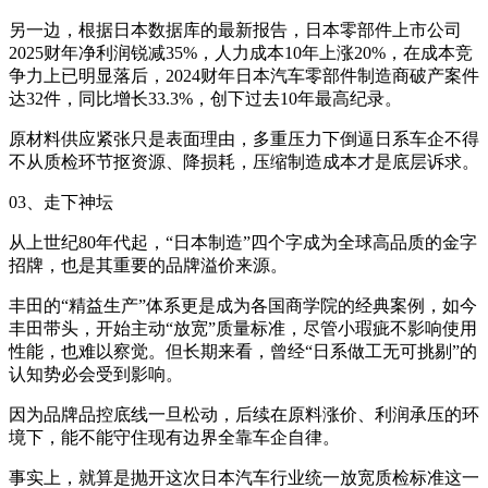
另一边，根据日本数据库的最新报告，日本零部件上市公司
2025财年净利润锐减35%，人力成本10年上涨20%，在成本竞
争力上已明显落后，2024财年日本汽车零部件制造商破产案件
达32件，同比增长33.3%，创下过去10年最高纪录。
原材料供应紧张只是表面理由，多重压力下倒逼日系车企不得
不从质检环节抠资源、降损耗，压缩制造成本才是底层诉求。
03、走下神坛
从上世纪80年代起，“日本制造”四个字成为全球高品质的金字
招牌，也是其重要的品牌溢价来源。
丰田的“精益生产”体系更是成为各国商学院的经典案例，如今
丰田带头，开始主动“放宽”质量标准，尽管小瑕疵不影响使用
性能，也难以察觉。但长期来看，曾经“日系做工无可挑剔”的
认知势必会受到影响。
因为品牌品控底线一旦松动，后续在原料涨价、利润承压的环
境下，能不能守住现有边界全靠车企自律。
事实上，就算是抛开这次日本汽车行业统一放宽质检标准这一