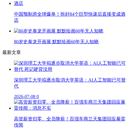
中国预制房全球爆单！拆封84个巨型快递后直接变成酒
店
80岁史泰龙开画展 默默绘画60年无人知晓
最新文章
深圳理工大学拟逐步取消大学英语：AI人工智能已可替
代
2026-07-08
0
高管薪资归零、全员降薪！百强车商兰天集团回应暴雷
传闻