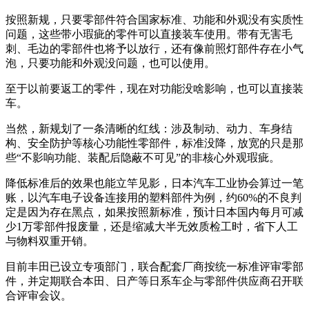
按照新规，只要零部件符合国家标准、功能和外观没有实质性
问题，这些带小瑕疵的零件可以直接装车使用。带有无害毛
刺、毛边的零部件也将予以放行，还有像前照灯部件存在小气
泡，只要功能和外观没问题，也可以使用。
至于以前要返工的零件，现在对功能没啥影响，也可以直接装
车。
当然，新规划了一条清晰的红线：涉及制动、动力、车身结
构、安全防护等核心功能性零部件，标准没降，放宽的只是那
些“不影响功能、装配后隐蔽不可见”的非核心外观瑕疵。
降低标准后的效果也能立竿见影，日本汽车工业协会算过一笔
账，以汽车电子设备连接用的塑料部件为例，约60%的不良判
定是因为存在黑点，如果按照新标准，预计日本国内每月可减
少1万零部件报废量，还是缩减大半无效质检工时，省下人工
与物料双重开销。
目前丰田已设立专项部门，联合配套厂商按统一标准评审零部
件，并定期联合本田、日产等日系车企与零部件供应商召开联
合评审会议。