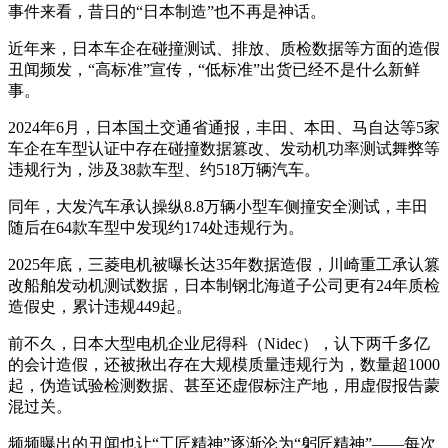
事件来看，昔日的“日本制造”也不再是神话。
近年来，日本车企在碰撞测试、排放、质检数据等方面的造假
丑闻频发，“高标准”宣传，“低标准”出货已经不是什么新鲜
事。
2024年6月，日本国土交通省通报，丰田、本田、马自达等5家
车企在车型认证中存在碰撞数据篡改、发动机功率测试舞弊等
违规行为，涉及38款车型、约518万辆汽车。
同年，大发汽车承认操纵8.8万辆小型车侧撞安全测试，丰田
随后在64款车型中发现约174处违规行为。
2025年底，三菱电机被曝长达35年数据造假，川崎重工承认篡
改船舶发动机测试数据，日本制钢北海道子公司更有24年质检
造假史，累计违规449起。
前不久，日本大型电机企业尼得科（Nidec），认下两千多亿
的会计造假，还被揪出存在大规模质量违规行为，数量超1000
起，伪造试验检测数据、甚至还虚假标注产地，用虚假报告蒙
混过关。
频频曝出的丑闻也让“工匠精神”逐渐沦为“躬匠精神”——每次