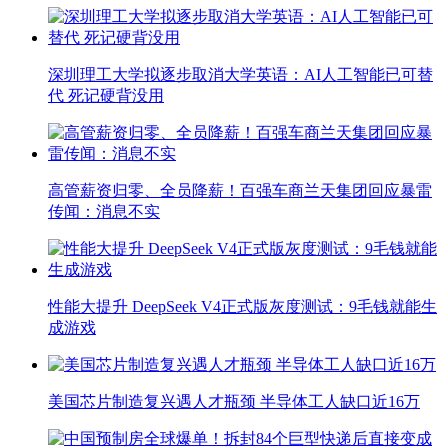
深圳理工大学拟逐步取消大学英语：AI人工智能已可替
代 死记硬背没用
高管薪资归零、全员降薪！百强车商兰天集团回应暴雷
传闻：消息不实
性能大提升 DeepSeek V4正式版灰度测试：9毛钱就能生
成游戏
美国芯片制造复兴遇人才瓶颈 半导体工人缺口近16万