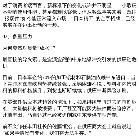
对于消费者端而言，新标准下的变化或许并不明显——小瑕疵
不影响使用性能，甚至都难以察觉，但从客观事实来看，既往
“报废件”如今能正常流入市场，“日本精工”的金字招牌，已经
实实在在迈出松动的一步。
02、多重压力
为何突然对质量“放水”？
最直接的导火索，是愈演愈烈的中东地缘冲突引发的供应链危
机。
目前，日本车企约70%的加工铝材和石脑油依赖中东进口，当
下霍尔木兹海峡局势持续紧张，采购困难不说，塑料和内饰材
料的原料价格飙升，到货也断断续续，供应中断风险加剧。
在零部件供应本就趋紧的情况下，如果继续坚持过去的苛刻标
准，大量物料将被浪费，工厂甚至可能因为缺件而被迫停产。
此前丰田、马自达就已经被迫削减中东专供车型产能。
前不久卸任丰田社长的佐藤恒治，在供应商大会上就曾说过：
“如果事情没有变化，我们将无法生存。”