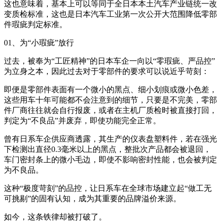
这也意味着，基本上可以等同于全日本本土汽车产业链统一改
变质检标准，这也是日本汽车工业第一次公开大范围降低零部
件瑕疵判定标准。
01、为“小瑕疵”放行
过去，被奉为“工匠精神”的日本车企一向以“零瑕疵、严品控”
为立身之本，因此过去对于零部件的要求可以说近乎苛刻：
即便是零部件表面有一个微小的黑点、细小划痕或微小色差，
这些用车十年可能都不会注意到的细节，只要是不完美，零部
件厂商往往就会自行报废，或者在主机厂质检时被直接打回，
判定为“不良品”并废弃，即使功能完全正常。
曾有日系车企供应商透露，其生产的仪表盘塑料件，若在强光
下检测出直径0.3毫米以上的黑点，整批次产品都会被退回，
车门密封条上的微小毛边，即使不影响密封性能，也会被判定
为不良品。
这种“极度苛刻”的品控，让日系车在全球市场建立起“做工无
可挑剔”的固有认知，成为其重要的品牌溢价来源。
如今，这条铁律却被打破了。