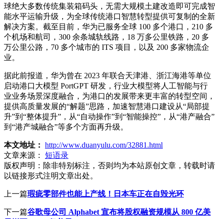
球绝大多数传统集装箱码头，无需大规模土建改造即可完成智
能水平运输升级，为全球传统港口智慧转型提供可复制的全新
解决方案。截至目前，华为已服务全球 100 多个港口，210 多
个机场和航司，300 余条城轨线路，18 万多公里铁路，20 多
万公里公路，70 多个城市的 ITS 项目，以及 200 多家物流企
业。
据此前报道，华为曾在 2023 年联合天津港、浙江海港等单位
启动港口大模型 PortGPT 研发，行业大模型将人工智能与行
业业务场景深度融合，为港口的发展带来更丰富的转型空间，
提供高质量发展的“解题”思路，加速智慧港口建设从“局部提
升”到“整体提升”，从“自动操作”到“智能操控”，从“港产融合”
到“港产城融合”等多个方面再升级。
本文地址：
http://www.duanyulu.com/32881.html
文章来源：
短语录
版权声明：
除非特别标注，否则均为本站原创文章，转载时请
以链接形式注明文章出处。
上一篇
瑕疵零部件也能上产线！日本车正在自毁光环
下一篇
谷歌母公司 Alphabet 宣布将股权融资规模从 800 亿美