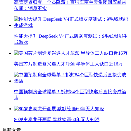
高管薪资归零、全员降薪！百强车商兰天集团回应暴雷
传闻：消息不实
性能大提升 DeepSeek V4正式版灰度测试：9毛钱就能生
成游戏
美国芯片制造复兴遇人才瓶颈 半导体工人缺口近16万
中国预制房全球爆单！拆封84个巨型快递后直接变成酒
店
80岁史泰龙开画展 默默绘画60年无人知晓
最新文章