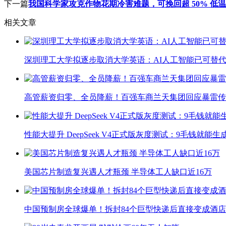
下一篇
我国科学家攻克作物花期冷害难题，可挽回超 50% 低
相关文章
深圳理工大学拟逐步取消大学英语：AI人工智能已可替代
高管薪资归零、全员降薪！百强车商兰天集团回应暴雷传
性能大提升 DeepSeek V4正式版灰度测试：9毛钱就能生
美国芯片制造复兴遇人才瓶颈 半导体工人缺口近16万
中国预制房全球爆单！拆封84个巨型快递后直接变成酒店