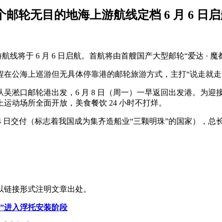
国首个邮轮无目的地海上游航线定档 6 月 6 日
线将于 6 月 6 日启航。首航将由首艘国产大型邮轮“爱达 · 魔
在公海上巡游但无具体停靠港的邮轮旅游方式，主打“说走就走
周六）从吴淞口邮轮港出发，6 月 8 日（周一）一早返回出发港。为
运动场所全面开放，美食餐饮 24 小时不打烊。
4 日交付（标志着我国成为集齐造船业“三颗明珠”的国家），总长 323.6
以链接形式注明文章出处。
”进入浮托安装阶段