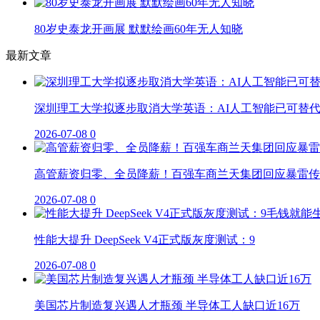
80岁史泰龙开画展 默默绘画60年无人知晓
最新文章
深圳理工大学拟逐步取消大学英语：AI人工智能已可替
2026-07-08
0
高管薪资归零、全员降薪！百强车商兰天集团回应暴雷传
2026-07-08
0
性能大提升 DeepSeek V4正式版灰度测试：9
2026-07-08
0
美国芯片制造复兴遇人才瓶颈 半导体工人缺口近16万