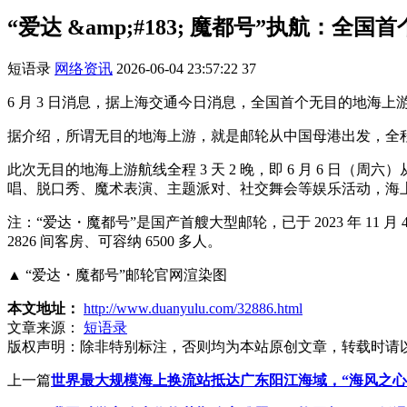
“爱达 &amp;#183; 魔都号”执航：全
短语录
网络资讯
2026-06-04 23:57:22
37
6 月 3 日消息，据上海交通今日消息，全国首个无目的地海上游航
据介绍，所谓无目的地海上游，就是邮轮从中国母港出发，全程
此次无目的地海上游航线全程 3 天 2 晚，即 6 月 6 日（
唱、脱口秀、魔术表演、主题派对、社交舞会等娱乐活动，海上
注：“爱达・魔都号”是国产首艘大型邮轮，已于 2023 年 11 月 
2826 间客房、可容纳 6500 多人。
▲ “爱达・魔都号”邮轮官网渲染图
本文地址：
http://www.duanyulu.com/32886.html
文章来源：
短语录
版权声明：
除非特别标注，否则均为本站原创文章，转载时请
上一篇
世界最大规模海上换流站抵达广东阳江海域，“海风之心