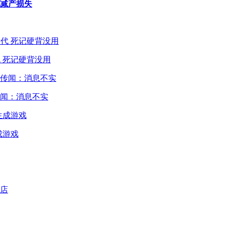
温减产损失
 死记硬背没用
闻：消息不实
成游戏