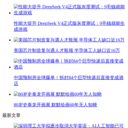
性能大提升 DeepSeek V4正式版灰度测试：9毛钱就能生
成游戏
美国芯片制造复兴遇人才瓶颈 半导体工人缺口近16万
中国预制房全球爆单！拆封84个巨型快递后直接变成酒
店
80岁史泰龙开画展 默默绘画60年无人知晓
最新文章