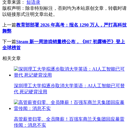
文章来源：
短语录
版权声明：
除非特别标注，否则均为本站原创文章，转载时请
以链接形式注明文章出处。
上一篇
教育部部署 2026 年高考：报名 1290 万人，严打高科技
舞弊
下一篇
Steam 新一周游戏销量榜公布，《007 初露锋芒》登上
全球榜首
相关文章
深圳理工大学拟逐步取消大学英语：AI人工智能已可替
代 死记硬背没用
高管薪资归零、全员降薪！百强车商兰天集团回应暴雷
传闻：消息不实