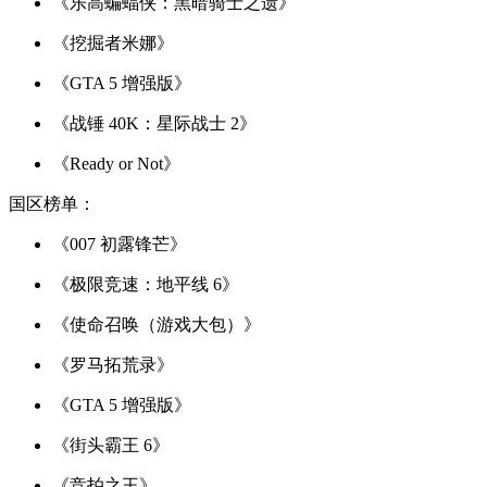
《乐高蝙蝠侠：黑暗骑士之遗》
《挖掘者米娜》
《GTA 5 增强版》
《战锤 40K：星际战士 2》
《Ready or Not》
国区榜单：
《007 初露锋芒》
《极限竞速：地平线 6》
《使命召唤（游戏大包）》
《罗马拓荒录》
《GTA 5 增强版》
《街头霸王 6》
《竞拍之王》