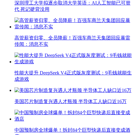
深圳理工大学拟逐步取消大学英语：AI人工智能已可替
代 死记硬背没用
高管薪资归零、全员降薪！百强车商兰天集团回应暴雷
传闻：消息不实
性能大提升 DeepSeek V4正式版灰度测试：9毛钱就能生
成游戏
美国芯片制造复兴遇人才瓶颈 半导体工人缺口近16万
中国预制房全球爆单！拆封84个巨型快递后直接变成酒