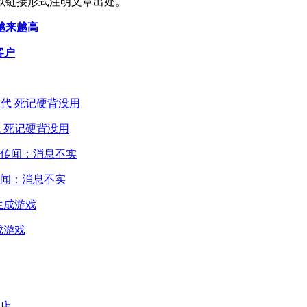
以链接形式注明文章出处。
越来越高
客户
 死记硬背没用
闻：消息不实
成游戏