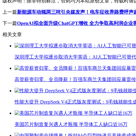
版权声明：
除非特别标注，否则均为本站原创文章，转载时请
上一篇
新能源车动辄两三吨引央媒发声！电车征收养路费呼声
下一篇
OpenAI拟全面升级ChatGPT增收 全力争取高利润企业
相关文章
深圳理工大学拟逐步取消大学英语：AI人工智能已可替代
高管薪资归零、全员降薪！百强车商兰天集团回应暴雷传
性能大提升 DeepSeek V4正式版灰度测试：9毛钱就能生
美国芯片制造复兴遇人才瓶颈 半导体工人缺口近16万