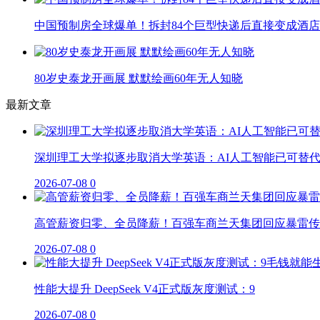
中国预制房全球爆单！拆封84个巨型快递后直接变成酒店
80岁史泰龙开画展 默默绘画60年无人知晓
最新文章
深圳理工大学拟逐步取消大学英语：AI人工智能已可替
2026-07-08
0
高管薪资归零、全员降薪！百强车商兰天集团回应暴雷传
2026-07-08
0
性能大提升 DeepSeek V4正式版灰度测试：9
2026-07-08
0