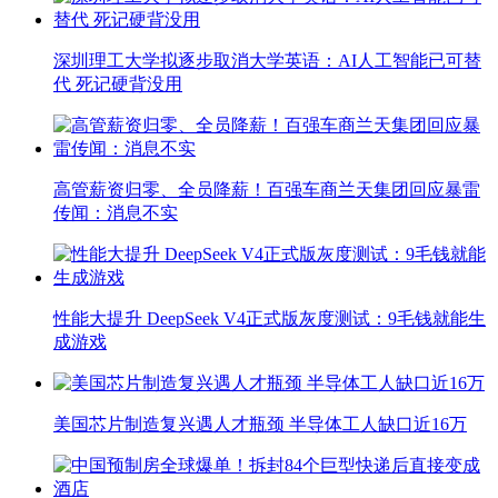
深圳理工大学拟逐步取消大学英语：AI人工智能已可替
代 死记硬背没用
高管薪资归零、全员降薪！百强车商兰天集团回应暴雷
传闻：消息不实
性能大提升 DeepSeek V4正式版灰度测试：9毛钱就能生
成游戏
美国芯片制造复兴遇人才瓶颈 半导体工人缺口近16万