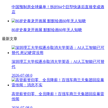
中国预制房全球爆单！拆封84个巨型快递后直接变成酒
店
80岁史泰龙开画展 默默绘画60年无人知晓
最新文章
深圳理工大学拟逐步取消大学英语：AI人工智能已可替
代
2026-07-08
0
高管薪资归零、全员降薪！百强车商兰天集团回应暴雷
传闻
2026-07-08
0