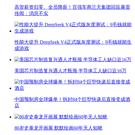
高管薪资归零、全员降薪！百强车商兰天集团回应暴雷
传闻：消息不实
性能大提升 DeepSeek V4正式版灰度测试：9毛钱就能生
成游戏
美国芯片制造复兴遇人才瓶颈 半导体工人缺口近16万
中国预制房全球爆单！拆封84个巨型快递后直接变成酒
店
80岁史泰龙开画展 默默绘画60年无人知晓