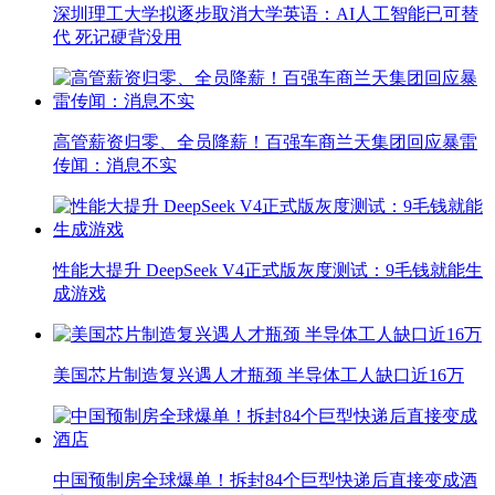
深圳理工大学拟逐步取消大学英语：AI人工智能已可替
代 死记硬背没用
高管薪资归零、全员降薪！百强车商兰天集团回应暴雷
传闻：消息不实
性能大提升 DeepSeek V4正式版灰度测试：9毛钱就能生
成游戏
美国芯片制造复兴遇人才瓶颈 半导体工人缺口近16万
中国预制房全球爆单！拆封84个巨型快递后直接变成酒