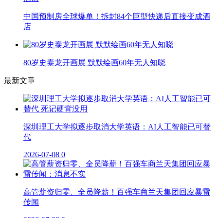
中国预制房全球爆单！拆封84个巨型快递后直接变成酒
店
80岁史泰龙开画展 默默绘画60年无人知晓
最新文章
深圳理工大学拟逐步取消大学英语：AI人工智能已可替
代
2026-07-08
0
高管薪资归零、全员降薪！百强车商兰天集团回应暴雷
传闻