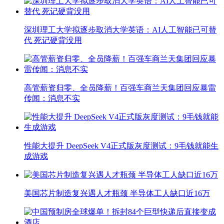
深圳理工大学拟逐步取消大学英语：AI人工智能已可替
代 死记硬背没用
高管薪资归零、全员降薪！百强车商兰天集团回应暴雷
传闻：消息不实
性能大提升 DeepSeek V4正式版灰度测试：9毛钱就能生
成游戏
美国芯片制造复兴遇人才瓶颈 半导体工人缺口近16万