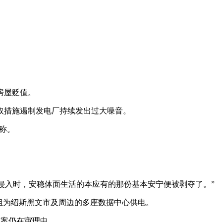
房屋贬值。
取措施遏制发电厂持续发出过大噪音。
称。
被噪音侵入时，安稳体面生活的本应有的那份基本安宁便被剥夺了。”
轮机组为绍斯黑文市及周边的多座数据中心供电。
该案仍在审理中。