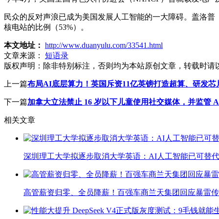
民众的反对声浪已成为美国发展人工智能的一大障碍。盖洛普（G
核电站的比例（53%）。
本文地址：
http://www.duanyulu.com/33541.html
文章来源：
短语录
版权声明：
除非特别标注，否则均为本站原创文章，转载时请
上一篇
布局AI底层算力！英国斥资11亿英镑打造超算、研发芯
下一篇
加拿大立法禁止 16 岁以下儿童使用社交媒体，并监管 A
相关文章
深圳理工大学拟逐步取消大学英语：AI人工智能已可替代
高管薪资归零、全员降薪！百强车商兰天集团回应暴雷传