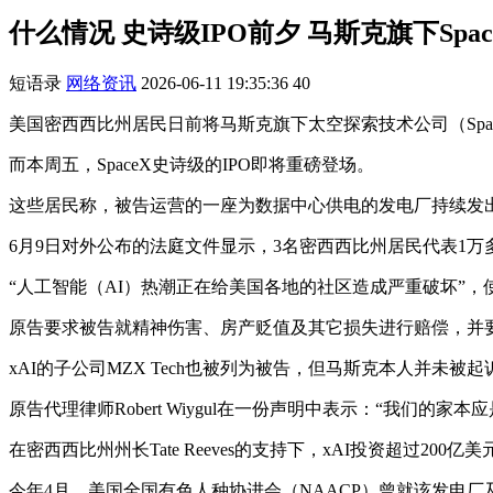
什么情况 史诗级IPO前夕 马斯克旗下Spac
短语录
网络资讯
2026-06-11 19:35:36
40
美国密西西比州居民日前将马斯克旗下太空探索技术公司（Spac
而本周五，SpaceX史诗级的IPO即将重磅登场。
这些居民称，被告运营的一座为数据中心供电的发电厂持续发
6月9日对外公布的法庭文件显示，3名密西西比州居民代表1
“人工智能（AI）热潮正在给美国各地的社区造成严重破坏”
原告要求被告就精神伤害、房产贬值及其它损失进行赔偿，并
xAI的子公司MZX Tech也被列为被告，但马斯克本人并未被起
原告代理律师Robert Wiygul在一份声明中表示：“我
在密西西比州州长Tate Reeves的支持下，xAI投资超
今年4月，美国全国有色人种协进会（NAACP）曾就该发电厂