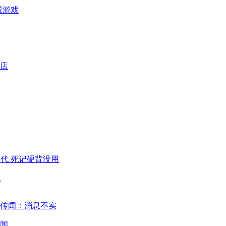
成游戏
代
闻