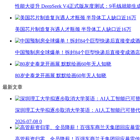
性能大提升 DeepSeek V4正式版灰度测试：9毛钱就能生
美国芯片制造复兴遇人才瓶颈 半导体工人缺口近16万
中国预制房全球爆单！拆封84个巨型快递后直接变成酒店
80岁史泰龙开画展 默默绘画60年无人知晓
最新文章
深圳理工大学拟逐步取消大学英语：AI人工智能已可替
2026-07-08
0
高管薪资归零、全员降薪！百强车商兰天集团回应暴雷传