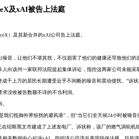
eX及xAI被告上法庭
eX）及其新合并的xAI公司告上法庭。
出噪音，让他们不堪其扰，不仅损害了他们的健康还导致他们的
万多人向该州一家联邦法院提起集体诉讼，指控这两家公司未能采
，使成千上万的居民长期遭受近乎不间断的噪音和震动侵扰。”诉状
要求没收被告数额不详的不当利润。
诉。
们的家本应是我们抵御外界纷扰的避风港”，但“当它们全天候24小时
过200亿美元在绍斯黑文市建成了上述发电厂。诉状称，该厂的燃气涡
及相关数据中心起诉xAI，指控该公司违反美国环保法规。目前