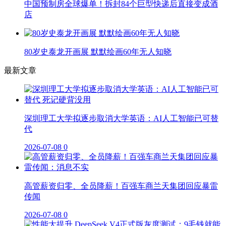
中国预制房全球爆单！拆封84个巨型快递后直接变成酒
店
80岁史泰龙开画展 默默绘画60年无人知晓
最新文章
深圳理工大学拟逐步取消大学英语：AI人工智能已可替
代
2026-07-08
0
高管薪资归零、全员降薪！百强车商兰天集团回应暴雷
传闻
2026-07-08
0