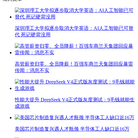
深圳理工大学拟逐步取消大学英语：AI人工智能已可替
代 死记硬背没用
高管薪资归零、全员降薪！百强车商兰天集团回应暴雷
传闻：消息不实
性能大提升 DeepSeek V4正式版灰度测试：9毛钱就能生
成游戏
美国芯片制造复兴遇人才瓶颈 半导体工人缺口近16万