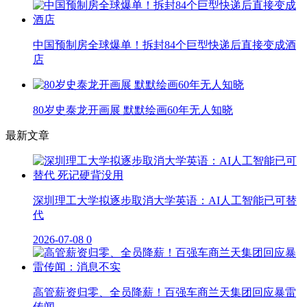
中国预制房全球爆单！拆封84个巨型快递后直接变成酒
店
80岁史泰龙开画展 默默绘画60年无人知晓
最新文章
深圳理工大学拟逐步取消大学英语：AI人工智能已可替
代
2026-07-08
0
高管薪资归零、全员降薪！百强车商兰天集团回应暴雷
传闻