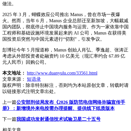
做法。
2025 年 3 月，蝴蝶效应公司推出 Manus，曾在市场一夜爆
火。然而，当年 6 月，Manus 企业总部迁至新加坡，大幅裁减
国内团队，彻底停止中国境内服务与运营。作为一家依靠中国
工程师和基础设施环境发展起来的 AI 公司，Manus 在获得美
国投资后突然与中国元素进行“切割”，引发争议。
彭博社今年 5 月报道称，Manus 创始人肖弘、季逸超、张涛正
考虑从外部投资者处融资约 10 亿美元（现汇率约合 67.89 亿
元人民币）回购公司。
本文地址：
http://www.duanyulu.com/33561.html
文章来源：
短语录
版权声明：
除非特别标注，否则均为本站原创文章，转载时请
以链接形式注明文章出处。
上一篇
公安部刑侦局发布《2026 版防范电信网络诈骗宣传手
册》：新增境外来电按需办理提醒、提供线下纸质版本
下一篇
我国成功发射通信技术试验卫星二十五号
相关文章