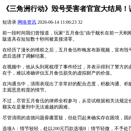
《三角洲行动》毁号受害者官宣大结局！调解
短语录
网络资讯
2026-06-14 11:06:23
32
前一段时间我们曾报道，玩家“五月食伍”由于舰长在前一天刚刚到
版道具在短短数十秒间被直接清零。
在经历了漫长的维权之后，五月食伍昨晚发布新视频，宣布毁
虑后选择了调解结案。
在视频中，他从头到尾梳理了事件经过，并表示得到了警方的
在于，难以准确评估五月食伍损失的虚拟财产的价值。
在沟通当中，清雨表现出了非常好的配合态度，积极沟通、积
主观恶意程度的情节。
不过，尽管五月食伍的律师全程参与，从尝试根据相关法规定
额实在是量刑中无法逾越的困难。
尽管清雨的道德问题毋庸置疑，但处罚起来确实存在困境，因
选项A：情节较轻，处以200元罚款选项B：情节轻微，不予