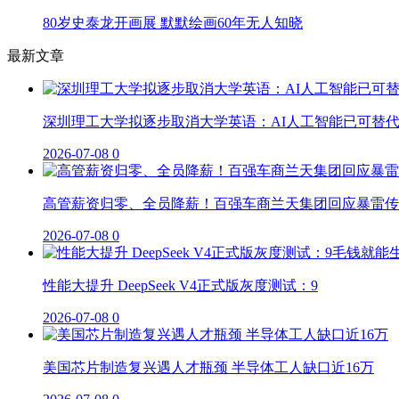
80岁史泰龙开画展 默默绘画60年无人知晓
最新文章
深圳理工大学拟逐步取消大学英语：AI人工智能已可替
2026-07-08
0
高管薪资归零、全员降薪！百强车商兰天集团回应暴雷传
2026-07-08
0
性能大提升 DeepSeek V4正式版灰度测试：9
2026-07-08
0
美国芯片制造复兴遇人才瓶颈 半导体工人缺口近16万