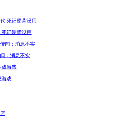
 死记硬背没用
闻：消息不实
成游戏