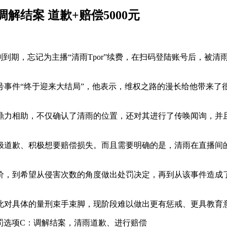
结案 道歉+赔偿5000元
期，忘记为主播“清雨Tpor”续费，在扫码登陆账号后，被清雨
号事件“终于迎来大结局”，他表示，维权之路的漫长给他带来了
鼎力相助，不仅确认了清雨的位置，还对其进行了传唤闻询，并
极道歉、积极想要赔偿损失。而且需要明确的是，清雨在直播间
价，到希望从侵害次数的角度做出处罚决定，再到从该事件造成
此对具体的量刑束手束脚，现阶段难以做出更有惩戒、更具教育
处罚选项C：调解结案，清雨道歉、进行赔偿