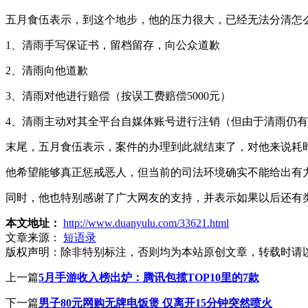
五月食伍表示，到这个地步，他的压力很大，已经无法分清怎
1、清雨手写保证书，留档留存，向公众道歉
2、清雨向他道歉
3、清雨对他进行赔偿（按误工费赔偿5000元）
4、清雨主动对其全平台自媒体账号进行注销（但由于清雨仍
末尾，五月食伍表示，案件的办理到此就结束了，对他来说耗
他希望能够真正惩戒恶人，但当前的司法环境确实不能给出有
同时，他也特别感谢了广大网友的支持，并表示如果以后还有
本文地址：
http://www.duanyulu.com/33621.html
文章来源：
短语录
版权声明：
除非特别标注，否则均为本站原创文章，转载时请
上一篇
5月手游收入榜出炉：腾讯包揽TOP10里的7款
下一篇
男子80元网购无牌电饭煲 仅离开15分钟突然喷火