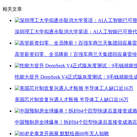
相关文章
深圳理工大学拟逐步取消大学英语：AI人工智能已可替代
高管薪资归零、全员降薪！百强车商兰天集团回应暴雷传
性能大提升 DeepSeek V4正式版灰度测试：9毛钱就能生
美国芯片制造复兴遇人才瓶颈 半导体工人缺口近16万
中国预制房全球爆单！拆封84个巨型快递后直接变成酒店