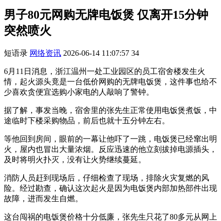
男子80元网购无牌电饭煲 仅离开15分钟
突然喷火
短语录
网络资讯
2026-06-14 11:07:57
34
6月11日消息，浙江温州一处工业园区的员工宿舍楼发生火
情，起火源头竟是一台低价网购的无牌电饭煲，这件事也给不
少喜欢贪便宜选购小家电的人敲响了警钟。
据了解，事发当晚，宿舍里的张先生正常使用电饭煲煮饭，中
途临时下楼采购物品，前后也就十五分钟左右。
等他回到房间，眼前的一幕让他吓了一跳，电饭煲已经窜出明
火，屋内也冒出大量浓烟。反应迅速的他立刻拔掉电源插头，
及时将明火扑灭，没有让火势继续蔓延。
消防人员赶到现场后，仔细检查了现场，排除火灾复燃的风
险。经过勘查，确认这次起火是因为电饭煲内部加热部件出现
故障，进而发生自燃。
这台闯祸的电饭煲价格十分低廉，张先生只花了80多元从网上