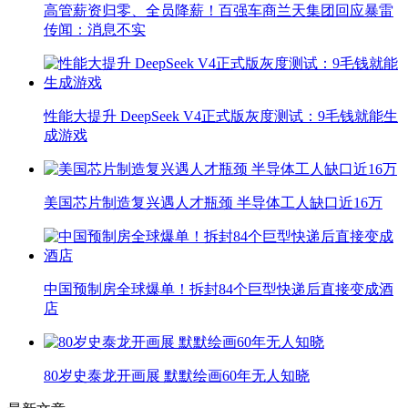
高管薪资归零、全员降薪！百强车商兰天集团回应暴雷
传闻：消息不实
性能大提升 DeepSeek V4正式版灰度测试：9毛钱就能生
成游戏
美国芯片制造复兴遇人才瓶颈 半导体工人缺口近16万
中国预制房全球爆单！拆封84个巨型快递后直接变成酒
店
80岁史泰龙开画展 默默绘画60年无人知晓