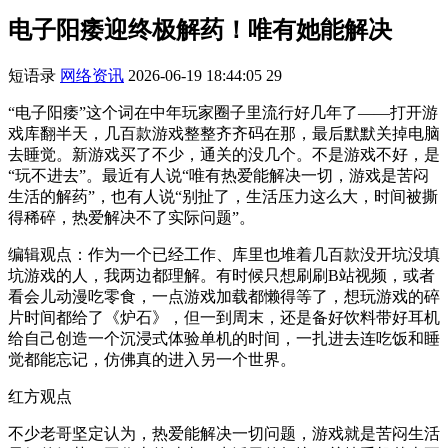
电子阳痿迎终极解药！唯有她能解决
短语录
网络资讯
2026-06-19 18:44:05
29
“电子阳痿”这个词在中年玩家圈子里流行好几年了——打开游
戏库翻半天，几百款游戏整整齐齐码在那，最后默默关掉电脑
去睡觉。新游戏买了不少，通关的没几个。不是游戏不好，是
“玩不进去”。最近有人说“唯有热爱能解决一切，游戏是苦闷
生活的解药”，也有人说“别扯了，生活压力这么大，时间被撕
得稀碎，热爱解决不了实际问题”。
编辑观点：作为一个已经工作、库里也堆着几百款没开坑没填
坑游戏的人，我两边都理解。有时候只想刷刷B站视频，或者
看会儿动漫吃零食，一点游戏加载都懒得等了，想玩游戏的碎
片时间都给了《炉石》，但一到周末，还是备好饮料带好耳机
给自己创造一个沉浸式体验单机的时间，一扎进去连吃饭和睡
觉都能忘记，仿佛真的进入另一个世界。
红方观点
不少老哥坚定认为，热爱能解决一切问题，游戏就是苦闷生活