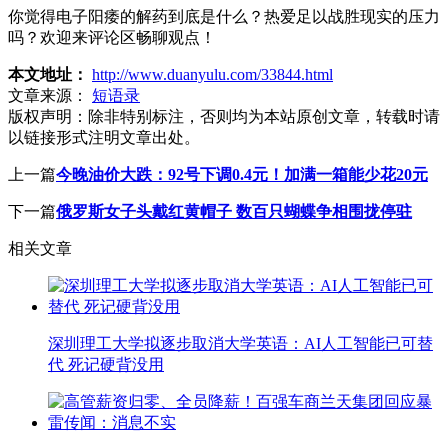
你觉得电子阳痿的解药到底是什么？热爱足以战胜现实的压力
吗？欢迎来评论区畅聊观点！
本文地址：
http://www.duanyulu.com/33844.html
文章来源：
短语录
版权声明：
除非特别标注，否则均为本站原创文章，转载时请
以链接形式注明文章出处。
上一篇
今晚油价大跌：92号下调0.4元！加满一箱能少花20元
下一篇
俄罗斯女子头戴红黄帽子 数百只蝴蝶争相围拢停驻
相关文章
深圳理工大学拟逐步取消大学英语：AI人工智能已可替
代 死记硬背没用