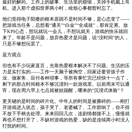
最好的解药。工作上的破事、生活里的烦恼，关掉手机戴上耳
机、进入那个虚拟世界两小时，啥烦心事都暂时忘了。
他们觉得电子阳痿的根本原因不是时间不够，是心态变了——
把游戏当任务，总想着“通关”“白金”“全成就”，那肯定累。放
下KPI心态，想玩就玩一会儿，不想玩就关，游戏的快乐就回
来了。年龄不是问题，放弃热爱才是问题，说“没时间”的人，
只是不够想玩罢了。
蓝方观点
但也有不少玩家直言，光靠热爱根本解决不了问题。生活的压
力是实打实的——工作一天脑子被掏空，回家还要管孩子作
业、做家务、应付各种琐事，等所有事忙完已经快十一点了，
剩下的那点时间根本不够沉浸到一款游戏里。以前周末可以通
宵，现在周六早上七点就被娃踹醒，哪来的“沉浸式体验”？
更关键的是时间的碎片化。中年人的时间是被撕碎的——刚打
开游戏进入状态，孩子哭了、老婆喊了、工作群响了，你不得
不放下手柄去处理。来来回回几次，连剧情都接不上，慢慢就
再也不想打开了，不缺对游戏的热爱，缺的是连续两小时没人
打扰的时间。