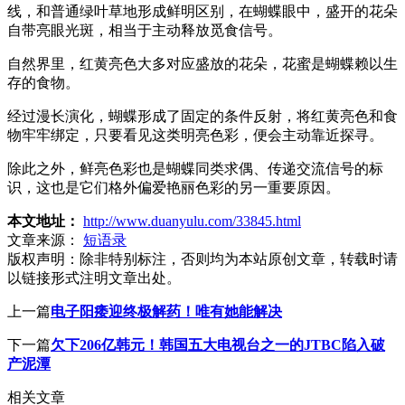
线，和普通绿叶草地形成鲜明区别，在蝴蝶眼中，盛开的花朵
自带亮眼光斑，相当于主动释放觅食信号。
自然界里，红黄亮色大多对应盛放的花朵，花蜜是蝴蝶赖以生
存的食物。
经过漫长演化，蝴蝶形成了固定的条件反射，将红黄亮色和食
物牢牢绑定，只要看见这类明亮色彩，便会主动靠近探寻。
除此之外，鲜亮色彩也是蝴蝶同类求偶、传递交流信号的标
识，这也是它们格外偏爱艳丽色彩的另一重要原因。
本文地址：
http://www.duanyulu.com/33845.html
文章来源：
短语录
版权声明：
除非特别标注，否则均为本站原创文章，转载时请
以链接形式注明文章出处。
上一篇
电子阳痿迎终极解药！唯有她能解决
下一篇
欠下206亿韩元！韩国五大电视台之一的JTBC陷入破
产泥潭
相关文章