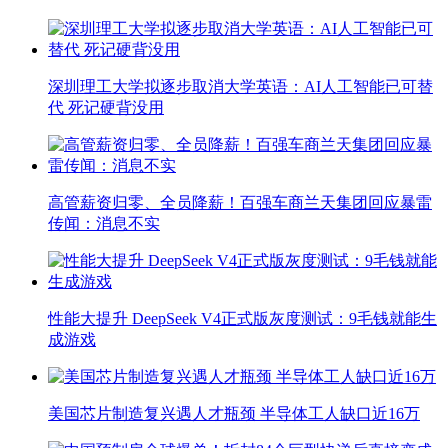
深圳理工大学拟逐步取消大学英语：AI人工智能已可替
代 死记硬背没用
高管薪资归零、全员降薪！百强车商兰天集团回应暴雷
传闻：消息不实
性能大提升 DeepSeek V4正式版灰度测试：9毛钱就能生
成游戏
美国芯片制造复兴遇人才瓶颈 半导体工人缺口近16万