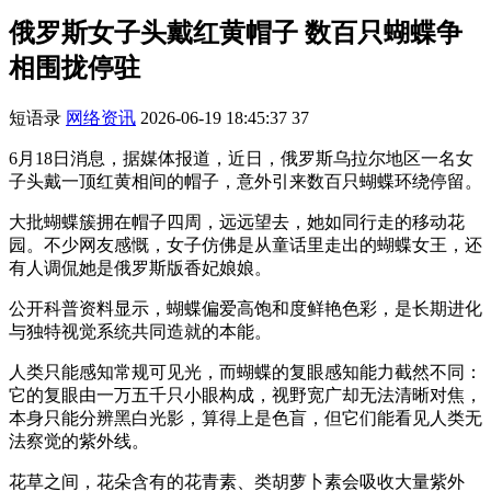
俄罗斯女子头戴红黄帽子 数百只蝴蝶争
相围拢停驻
短语录
网络资讯
2026-06-19 18:45:37
37
6月18日消息，据媒体报道，近日，俄罗斯乌拉尔地区一名女
子头戴一顶红黄相间的帽子，意外引来数百只蝴蝶环绕停留。
大批蝴蝶簇拥在帽子四周，远远望去，她如同行走的移动花
园。不少网友感慨，女子仿佛是从童话里走出的蝴蝶女王，还
有人调侃她是俄罗斯版香妃娘娘。
公开科普资料显示，蝴蝶偏爱高饱和度鲜艳色彩，是长期进化
与独特视觉系统共同造就的本能。
人类只能感知常规可见光，而蝴蝶的复眼感知能力截然不同：
它的复眼由一万五千只小眼构成，视野宽广却无法清晰对焦，
本身只能分辨黑白光影，算得上是色盲，但它们能看见人类无
法察觉的紫外线。
花草之间，花朵含有的花青素、类胡萝卜素会吸收大量紫外