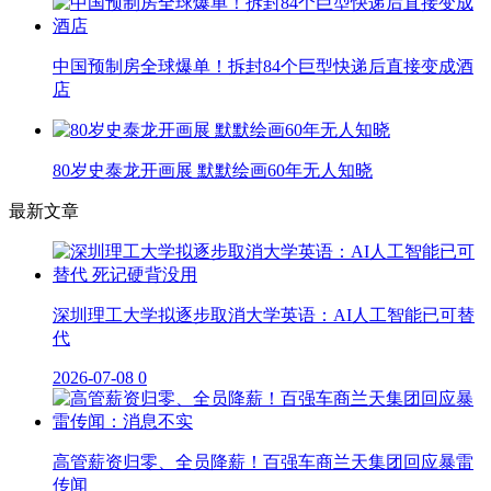
中国预制房全球爆单！拆封84个巨型快递后直接变成酒
店
80岁史泰龙开画展 默默绘画60年无人知晓
最新文章
深圳理工大学拟逐步取消大学英语：AI人工智能已可替
代
2026-07-08
0
高管薪资归零、全员降薪！百强车商兰天集团回应暴雷
传闻