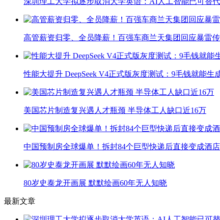
深圳理工大学拟逐步取消大学英语：AI人工智能已可替代
高管薪资归零、全员降薪！百强车商兰天集团回应暴雷传
性能大提升 DeepSeek V4正式版灰度测试：9毛钱就能生
美国芯片制造复兴遇人才瓶颈 半导体工人缺口近16万
中国预制房全球爆单！拆封84个巨型快递后直接变成酒店
80岁史泰龙开画展 默默绘画60年无人知晓
最新文章