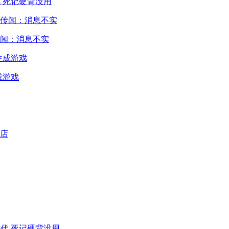
 死记硬背没用
闻：消息不实
成游戏