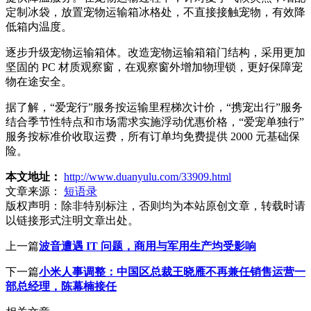
定制冰袋，放置宠物运输箱冰格处，不直接接触宠物，有效降
低箱内温度。
逐步升级宠物运输箱体。改造宠物运输箱箱门结构，采用更加
坚固的 PC 材质观察窗，在观察窗外增加物理锁，更好保障宠
物在途安全。
据了解，“爱宠行”服务按运输里程梯次计价，“携宠出行”服务
结合季节性特点和市场需求实施浮动优惠价格，“爱宠单独行”
服务按标准价收取运费，所有订单均免费提供 2000 元基础保
险。
本文地址：
http://www.duanyulu.com/33909.html
文章来源：
短语录
版权声明：
除非特别标注，否则均为本站原创文章，转载时请
以链接形式注明文章出处。
上一篇
波音遭遇 IT 问题，商用与军用生产均受影响
下一篇
小米人事调整：中国区总裁王晓雁不再兼任销售运营一
部总经理，陈幕楠接任