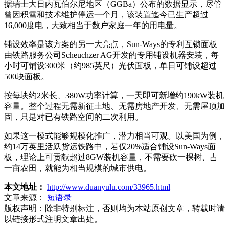
据瑞士大日内瓦伯尔尼地区（GGBa）公布的数据显示，尽管
曾因积雪和技术维护停运一个月，该装置迄今已生产超过
16,000度电，大致相当于数户家庭一年的用电量。
铺设效率是该方案的另一大亮点，Sun-Ways的专利互锁面板
由铁路服务公司Scheuchzer AG开发的专用铺设机器安装，每
小时可铺设300米（约985英尺）光伏面板，单日可铺设超过
500块面板。
按每块约2米长、380W功率计算，一天即可新增约190kW装机
容量。整个过程无需新征土地、无需房地产开发、无需屋顶加
固，只是对已有铁路空间的二次利用。
如果这一模式能够规模化推广，潜力相当可观。以美国为例，
约14万英里活跃货运铁路中，若仅20%适合铺设Sun-Ways面
板，理论上可贡献超过8GW装机容量，不需要砍一棵树、占
一亩农田，就能为相当规模的城市供电。
本文地址：
http://www.duanyulu.com/33965.html
文章来源：
短语录
版权声明：
除非特别标注，否则均为本站原创文章，转载时请
以链接形式注明文章出处。