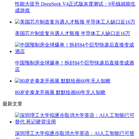
性能大提升 DeepSeek V4正式版灰度测试：9毛钱就能生
成游戏
美国芯片制造复兴遇人才瓶颈 半导体工人缺口近16万
中国预制房全球爆单！拆封84个巨型快递后直接变成酒
店
80岁史泰龙开画展 默默绘画60年无人知晓
最新文章
深圳理工大学拟逐步取消大学英语：AI人工智能已可替