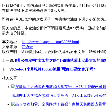
回顾整个6月，国内油价已经顺利实现两连降，6月4日和6月18日的
在这波连续下调里率先跌破了8元大关。
即将在7月3日落地的这次调价，将直接把油价下调走势延续为
更关键的是，本轮油价预计下调幅度高达820元/吨，远超之前的
最大油价降幅。
本文地址：
http://www.duanyulu.com/33966.html
文章来源：
短语录
版权声明：
除非特别标注，否则均为本站原创文章，转载时请
上一篇
瑞典公司发明“太阳能之路”！铁路轨道上安装太阳能面
下一篇
Codex 1个月吃掉150GB流量 写满4T硬盘 疯了吗？
相关文章
深圳理工大学拟逐步取消大学英语：AI人工智能已可替代