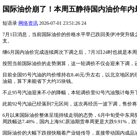
国际油价崩了！本周五静待国内油价年内最大
短语录
网络资讯
2026-07-01 23:51:26
24
7月1日消息，当前国际油价的价格水平早已跌回美伊冲突升
支。
继6月国内油价完成连续两次下调之后，7月3日24时也就是
按照当前国际油价的走势测算，这一轮调价不仅会迎来下调，还
目前全国95号汽油的均价维持在8.46元/升左右，以北京地区的
油箱，算下来能省下大约35块钱。
不止95号汽油迎来不小的降幅，本轮调价里92号汽油预计每升下调
此前92号汽油已经落到7元区间，这次再经历一波下调，售价将进
6月以来国际油价整体呈现持续走弱的态势，6月中旬受中东局势
周跌幅达7.48%，国内上海SC原油期货单周更是大跌9.91%，
国际油价的大幅下跌很快顺着产业链传导，直接带动国内成品