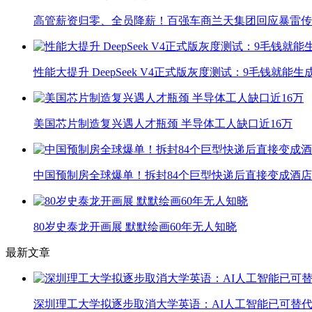
高管薪资归零、全员降薪！百强车商兰天集团回应暴雷传
性能大提升 DeepSeek V4正式版灰度测试：9毛钱就能生
美国芯片制造复兴遇人才瓶颈 半导体工人缺口近16万
中国预制房全球爆单！拆封84个巨型快递后直接变成酒店
80岁史泰龙开画展 默默绘画60年无人知晓
最新文章
深圳理工大学拟逐步取消大学英语：AI人工智能已可替