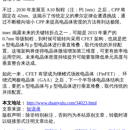
不过，2030 年发展至 A10 制程（注：约 1nm）之后，CPP 将
固定在 42nm。这揭示了传统定义的摩尔定律会遭遇挑战，通
过不断横向缩小 CPP 来提高电晶体密度的方法将到达极限。
imec 揭露未来的关键转折点之一，可能是 2033 年量产的
0.7nm 等级制程，到时候可能转向采用 CFET 架构，也就是把
n 型电晶体与 p 型电晶体进行垂直堆叠，取代传统的并排配
置。这项架构将使得电晶体微缩增加第三维度，可更有效率地
运用空间。未来电晶体密度持续提升可能要靠降低单元高度与
垂直整合来达成。
如此一来，CFET 有望成为继鳍式场效电晶体（FinFET）、环
绕式闸极电晶体（GAA）之后，下一个半导体电晶体结构主
流，要把 n 型电晶体与 p 型电晶体进行垂直堆叠，取代传统的
并排配置。
本文地址：
http://www.duanyulu.com/34023.html
文章来源：
短语录
版权声明：
除非特别标注，否则均为本站原创文章，转载时请
以链接形式注明文章出处。