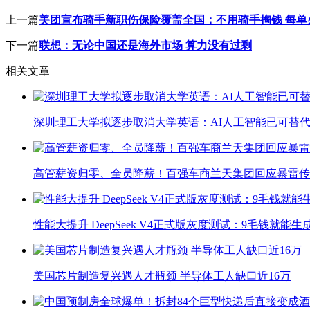
上一篇
美团宣布骑手新职伤保险覆盖全国：不用骑手掏钱 每单
下一篇
联想：无论中国还是海外市场 算力没有过剩
相关文章
深圳理工大学拟逐步取消大学英语：AI人工智能已可替代
高管薪资归零、全员降薪！百强车商兰天集团回应暴雷传
性能大提升 DeepSeek V4正式版灰度测试：9毛钱就能生
美国芯片制造复兴遇人才瓶颈 半导体工人缺口近16万