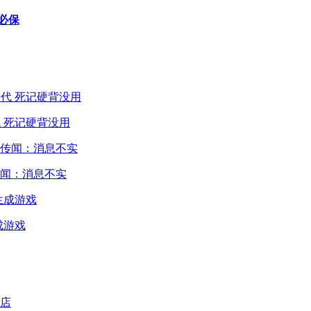
必保
 死记硬背没用
闻：消息不实
成游戏