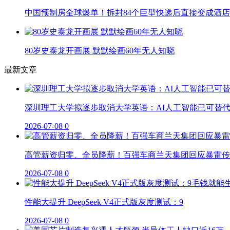
中国预制房全球爆单！拆封84个巨型快递后直接变成酒店
80岁史泰龙开画展 默默绘画60年无人知晓
最新文章
深圳理工大学拟逐步取消大学英语：AI人工智能已可替
2026-07-08
0
高管薪资归零、全员降薪！百强车商兰天集团回应暴雷传
2026-07-08
0
性能大提升 DeepSeek V4正式版灰度测试：9
2026-07-08
0