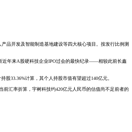
器人产品开发及智能制造基地建设等四大核心项目。按发行比例测
刷新近年来A股硬科技企业IPO过会的最快纪录——相较此前长鑫
33.36%计算，其个人持股市值有望超过140亿元。
，按当前汇率折算，宇树科技约420亿元人民币的估值尚不足前者的