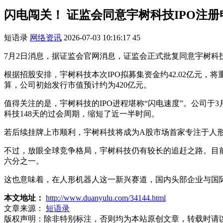
闪电闯关！ 证监会同意宇树科技IPO注册
短语录
网络资讯
2026-07-03 10:16:17
45
7月2日消息，据证监会官网消息，证监会正式批复同意宇树科
根据招股安排，宇树科技本次IPO拟募集资金约42.02亿
算，公司初始发行市值预计约为420亿元。
值得关注的是，宇树科技的IPO进程堪称“闪电速度”。公司于3
科技148天的过会周期，缩短了近一半时间。
若后续挂牌上市顺利，宇树科技将成为A股市场首家专注于人形机
不过，放眼全球竞争格局，宇树科技仍有较长的追赶之路。目前，全
六分之一。
这也意味着，在人形机器人这一新兴赛道，国内头部企业与国
本文地址：
http://www.duanyulu.com/34144.html
文章来源：
短语录
版权声明：
除非特别标注，否则均为本站原创文章，转载时请