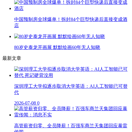
中国预制房全球爆单！拆封84个巨型快递后直接变成酒
店
80岁史泰龙开画展 默默绘画60年无人知晓
最新文章
深圳理工大学拟逐步取消大学英语：AI人工智能已可替
代
2026-07-08
0
高管薪资归零、全员降薪！百强车商兰天集团回应暴雷
传闻