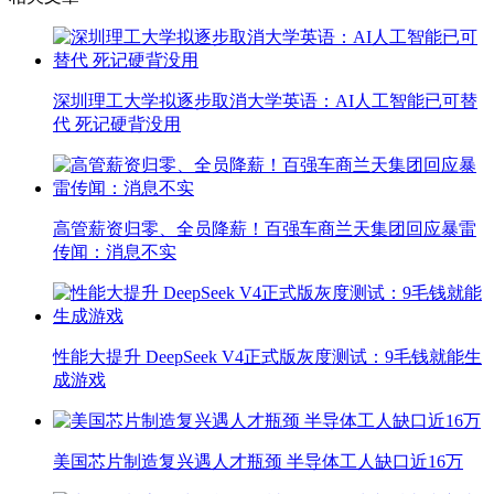
深圳理工大学拟逐步取消大学英语：AI人工智能已可替
代 死记硬背没用
高管薪资归零、全员降薪！百强车商兰天集团回应暴雷
传闻：消息不实
性能大提升 DeepSeek V4正式版灰度测试：9毛钱就能生
成游戏
美国芯片制造复兴遇人才瓶颈 半导体工人缺口近16万