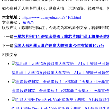
如今多种无人机各司其职，勘察灾情、运送物资、转移群众、
本文地址：
http://www.duanyulu.com/34165.html
文章来源：
短语录
版权声明：
除非特别标注，否则均为本站原创文章，转载时请
上一篇
三星芯片部门百倍奖金悬殊：非芯片部门员工将集会维
下一篇
我国人形机器人量产速度大幅提速 今年有望破10万台
相关文章
深圳理工大学拟逐步取消大学英语：AI人工智能已可替代
高管薪资归零、全员降薪！百强车商兰天集团回应暴雷传
性能大提升 DeepSeek V4正式版灰度测试：9毛钱就能生