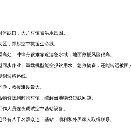
坝体缺口，大片村镇被洪水围困。
灾区，撑起空中救援生命线。
屋高处，冲锋舟很难靠近湍急水域，地面救援风险很高。
型同步作业。重载机型能空投饮用水、急救物资，还能转运被困
规划转移路线。
下游，救援难度最大。
活物资送到封闭村镇，缓解当地物资短缺问题。
工作人员连夜调试空中基站设备。
已经有八千名群众连上基站，顺利和外界家人取得联系。
。