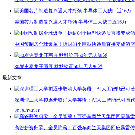
美国芯片制造复兴遇人才瓶颈 半导体工人缺口近16万
中国预制房全球爆单！拆封84个巨型快递后直接变成酒店
80岁史泰龙开画展 默默绘画60年无人知晓
最新文章
深圳理工大学拟逐步取消大学英语：AI人工智能已可替
2026-07-08
0
高管薪资归零、全员降薪！百强车商兰天集团回应暴雷传