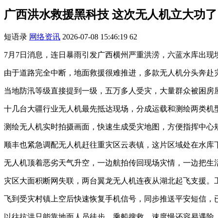
广西洪水救援黑科技 这次无人机立大功了
短语录
网络资讯
2026-07-08 15:46:19
62
7月7日消息，连日暴雨引发广西横州严重洪涝，六蓝水库出现
由于道路完全中断，地面救援很难推进，多款无人机分头奔赴
当地防汛等级直接提到一级，五万多人受灾，大量群众被困房
十几台大疆行业无人机最先抵达现场，分成运载和测绘两类机
测绘无人机实时拍摄画面，快速生成受灾地图，方便指挥中心
顺丰也紧急调配无人机赶往重灾区云表镇，这片区域处在水库
无人机顶着恶劣天气升空，一边航拍传回现场灾情，一边把生
灾区大面积断网失联，两台翼龙无人机连夜从湖北起飞支援。
飞到受灾村镇上空后快速恢复手机信号，同步推送平安短信，
以往抗洪只能靠地面人员徒步、乘船搜救，速度慢还容易遇险